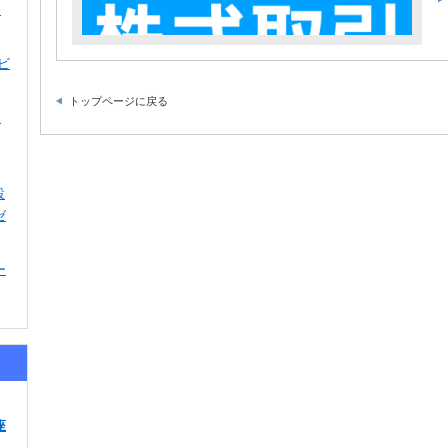
ロ
ビ
トップページに戻る
ャ
設
ゼ
ー
座