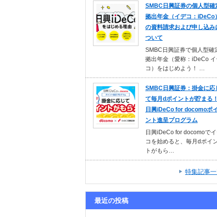
SMBC日興証券の個人型確
拠出年金（イデコ：iDeCo
の資料請求および申し込み
ついて
SMBC日興証券で個人型確
拠出年金（愛称：iDeCo 
コ）をはじめよう！ …
SMBC日興証券：掛金に応
て毎月dポイントが貯まる
日興iDeCo for docomoポ
ント進呈プログラム
日興iDeCo for docomoで
コを始めると、毎月dポイ
トがもら…
特集記事一
最近の投稿