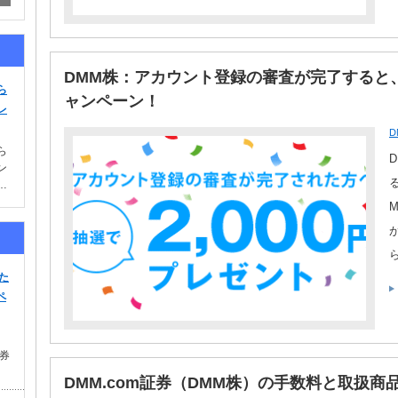
DMM株：アカウント登録の審査が完了すると、
ら
ャンペーン！
レ
D
ら
ン
…
た
ペ
券
DMM.com証券（DMM株）の手数料と取扱商