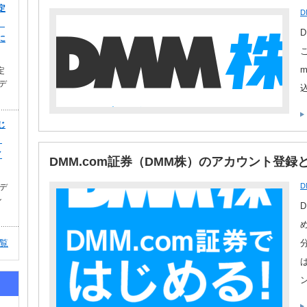
定
D
）
に
定
イデ
じ
！
イ
DMM.com証券（DMM株）のアカウント登
D
イデ
ン
覧