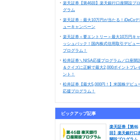
楽天証券【第46回】楽天銀行口座開設プ
グラム
楽天証券：最大10万円が当たる！iDeCoデ
ューキャンペーン
楽天証券＜要エントリー＞最大10万円キ
ッシュバック！国内株式信用取引デビュー
プログラム！
松井証券＼NISA応援プログラム／口座開
＆クイズに正解で最大2,000ポイントプレ
ント！
松井証券【最大5,000円！】米国株デビュ
応援プログラム！
ピックアップ記事
楽天証券【第46
回】楽天銀行口
開設プログラム