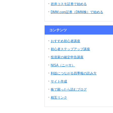
岩井コスモ証券で始める
DMM.com証券（DMM株）で始める
コンテンツ
おすすめ初心者講座
初心者ステップアップ講座
投資家の確定申告講座
NISA（ニーサ）
利益につながる四季報の読み方
サイト作成
株で困ったら読むブログ
相互リンク