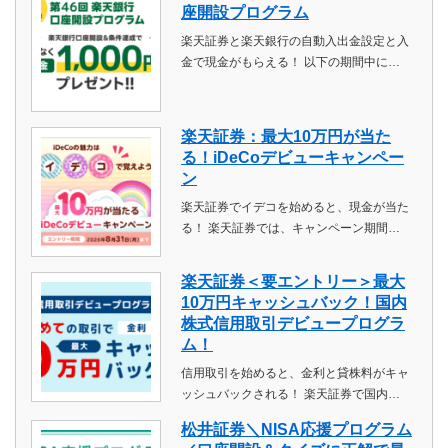
座開設プログラム
楽天証券と楽天銀行の自動入出金設定と入
金で現金がもらえる！ 以下の期間中に…
楽天証券：最大10万円が当た
る！iDeCoデビューキャンペー
ン
楽天証券でイデコを始めると、現金が当た
る！ 楽天証券では、キャンペーン期間…
楽天証券＜要エントリー＞最大
10万円キャッシュバック！国内
株式信用取引デビュープログラ
ム！
信用取引を始めると、金利と貸株料がキャ
ッシュバックされる！ 楽天証券で国内…
松井証券＼NISA応援プログラム