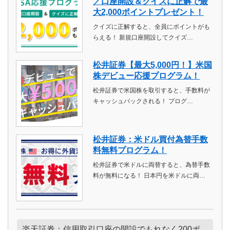
／口座開設＆クイズに正解で最
大2,000ポイントプレゼント！
クイズに正解すると、全員にポイントがも
らえる！ 新規口座開設してクイズ…
松井証券【最大5,000円！】米国
株デビュー応援プログラム！
松井証券で米国株を取引すると、手数料が
キャッシュバックされる！ プログ…
松井証券：米ドル買付為替手数
料無料プログラム！
松井証券で米ドルに両替すると、為替手数
料が無料になる！ 日本円を米ドルに両…
楽天証券：信用取引口座の開設でもれなく200ポ